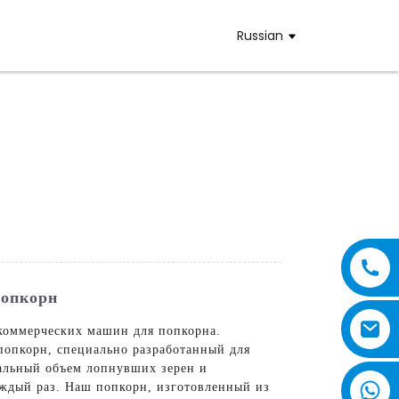
Russian
Попкорн
коммерческих машин для попкорна.
 попкорн, специально разработанный для
мальный объем лопнувших зерен и
ждый раз. Наш попкорн, изготовленный из