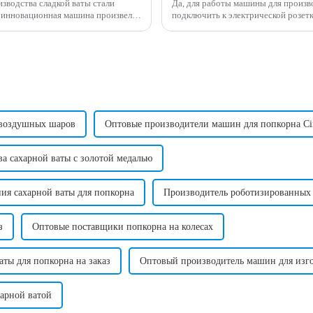
зводства сладкой ваты стали
Да, для работы машины для произв
подключить к электрической розетке. Требуемое напряжение может варьироват
нфет, обеспечивая...
 воздушных шаров
Оптовые производители машин для попкорна Ci
а сахарной ваты с золотой медалью
ия сахарной ваты для попкорна
Производитель роботизированных 
з
Оптовые поставщики попкорна на колесах
ты для попкорна на заказ
Оптовый производитель машин для изго
арной ватой