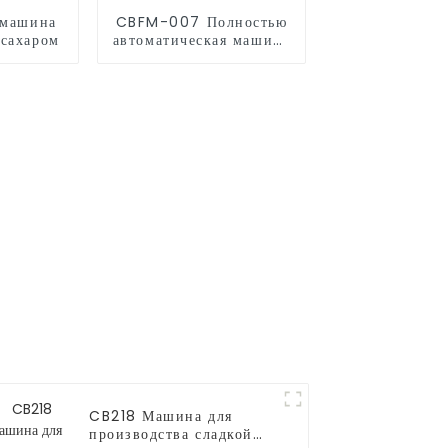
 машина
CBFM-007 Полностью
 сахаром
автоматическая машина
для попкорна
CB218 Машина для
производства сладкой