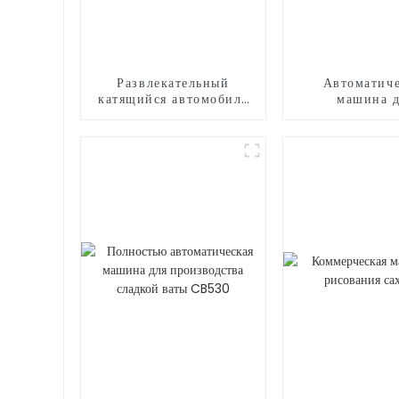
Развлекательный
Автоматиче
катящийся автомобиль
машина 
на открытом воздухе
производства 
ваты