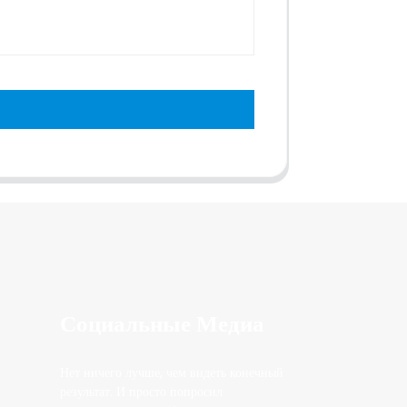
Социальные Медиа
Нет ничего лучше, чем видеть конечный
результат. И просто попросил