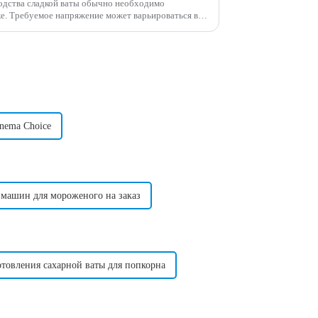
одства сладкой ваты обычно необходимо
ься в
зависимости от страны в зависимости от стандартного напряжения в этой стране. ...
nema Choice
машин для мороженого на заказ
товления сахарной ваты для попкорна