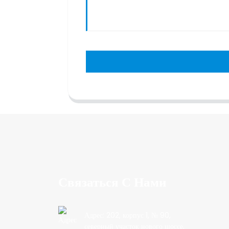
Связаться С Нами
Адрес: 202, корпус 1, № 90,
северный участок нового шоссе,