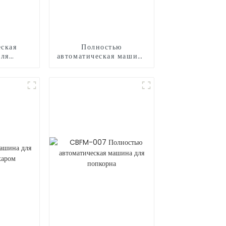
ская
Полностью
для
автоматическая машина
сахарной
для производства
сладкой ваты CB235