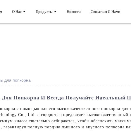
м
О Нас
Продукты
Новости
Связаться С Нами
ы для попкорна
Для Попкорна И Всегда Получайте Идеальный 
пкорна с помощью нашего высококачественного попкорна для 
hnology Co., Ltd. с гордостью предлагает высококачественный
ремиум-класса тщательно отбираются, чтобы обеспечить макси
, гарантируя полную порцию пышного и вкусного попкорна ка