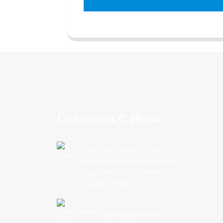
Связаться С Нами
Адрес: 202, корпус 1, № 90,
северный участок нового шоссе,
город Нанькунь, Гуанчжоу,
Гуандун, Китай
Электронная почта: