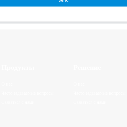
Send
Продукты
Решение
О нас
О нас
Часто задаваемые вопросы
Часто задаваемые вопросы
Связаться с нами
Связаться с нами