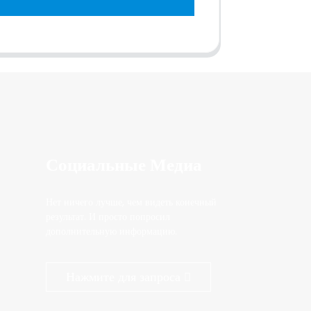
Социальные Медиа
Нет ничего лучше, чем видеть конечный
результат. И просто попросил
дополнительную информацию.
Нажмите для запроса