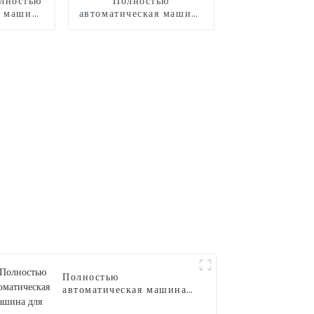
лностью
Полностью
я машина
автоматическая машина
рна
для производства
сладкой ваты CB525
Полностью
автоматическая машина
для производства