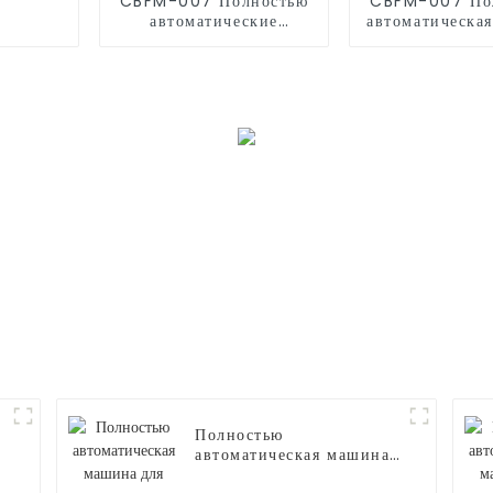
CBFM-007 Полностью
CBFM-007 По
автоматические
автоматическа
машины для попкорна
для попко
Полностью
автоматическая машина
для производства