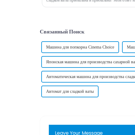
сладкой ваты прибыльна и прибыльна? Мой ответ на этот вопрос: Да, машина по
производству сладкой ваты действительно принос
принести много денег....
Связанный Поиск
Машина для попкорна Cinema Choice
Маш
Японская машина для производства сахарной в
Автоматическая машина для производства слад
Автомат для сладкой ваты
Leave Your Message