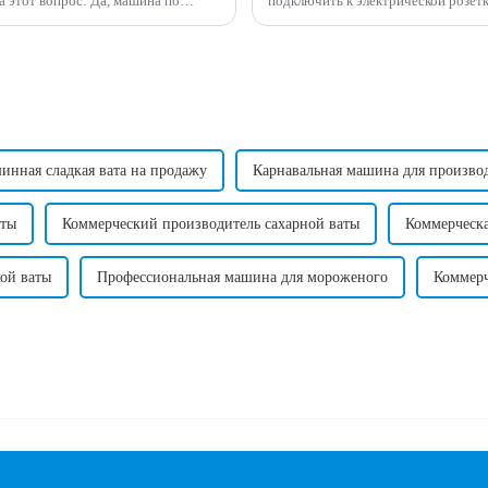
подключить к электрической розетке. Требуемое напряжение может варьироват
ит высокую прибыль и может
инная сладкая вата на продажу
Карнавальная машина для производ
аты
Коммерческий производитель сахарной ваты
Коммерческа
кой ваты
Профессиональная машина для мороженого
Коммерч