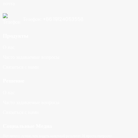
Телефон: +86 19124053558
Продукты
О нас
Часто задаваемые вопросы
Связаться с нами
Решение
О нас
Часто задаваемые вопросы
Связаться с нами
Социальные Медиа
Нет ничего лучше, чем видеть конечный результат. И просто попросил