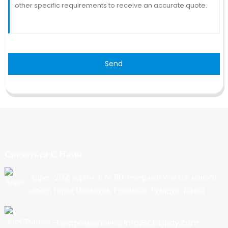
Send
Связаться С Нами
Адрес: 202, корпус 1, № 90, северный участок нового
шоссе, город Нанькунь, Гуанчжоу, Гуандун, Китай
Электронная почта: info@cbkjpay.com