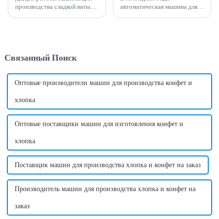
производства сладкой ваты
автоматическая машина для
обычно необходимо
производства сладкой ваты
подключить к электрической
стала популярным и
розетке. Требуемое
инновационным дополнением
напряжение может
к пищевой промышленности.
варьироваться в зависимости
Эта машина предлагает
Связанный Поиск
от страны в зависимости от
удобный и эффективный
стандартного напряжения в
способ производства
этой стране. ...
сахарной ваты...
Оптовые производители машин для производства конфет и
хлопка
Оптовые поставщики машин для изготовления конфет и
хлопка
Поставщик машин для производства хлопка и конфет на заказ
Производитель машин для производства хлопка и конфет на
заказ