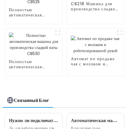
CB218 Машина для
производства сладкой
Полностью
ваты
автоматическая
машина для
производства сладкой
ваты CB525
Автомат по продаже
Полностью
чая с молоком и
автоматическая
роботизированной
машина для
рукой
производства сладкой
ваты CB530
Связанный Блог
Нужно ли подключать машины для производства сладкой ваты??
Автоматическая машина для производства сладкой ваты: идеальное сочетание инноваций и удобства.
Да, для работы машины для
В последние годы