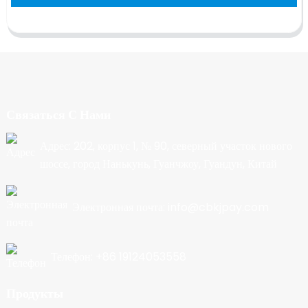
Связаться С Нами
Адрес: 202, корпус 1, № 90, северный участок нового
шоссе, город Нанькунь, Гуанчжоу, Гуандун, Китай
Электронная почта: info@cbkjpay.com
Телефон: +86 19124053558
Продукты