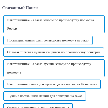
популярных новых
Да, машина по производству
Связанный Поиск
инвестиционных
сладкой ваты действительно
возможностей в мире.
приносит высокую прибыль и
может принести много
денег....
Изготовленные на заказ заводы по производству попкорна
Poptop
Поставщик машин для производства попкорна на заказ
Оптовая торговля лучшей фабрикой по производству попкорна
Изготовленные на заказ лучшие заводы по производству
попкорна
Изготовление машин для производства попкорна Ki на заказ
Лучшие поставщики машин для попкорна на заказ
Оптовый поставщик машин для попкорна