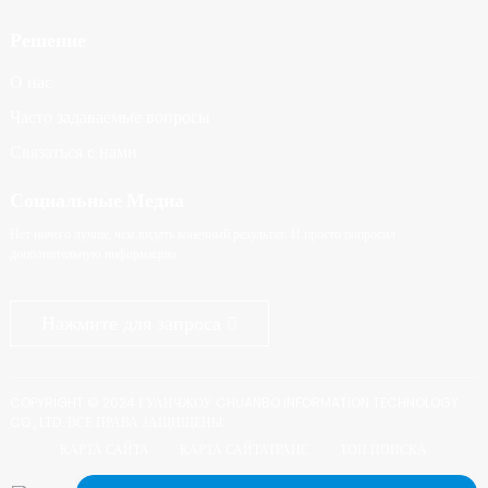
Решение
О нас
Часто задаваемые вопросы
Связаться с нами
Социальные Медиа
Нет ничего лучше, чем видеть конечный результат. И просто попросил
дополнительную информацию.
Нажмите для запроса
COPYRIGHT © 2024 ГУАНЧЖОУ CHUANBO INFORMATION TECHNOLOGY
CO., LTD. ВСЕ ПРАВА ЗАЩИЩЕНЫ.
КАРТА САЙТА
КАРТА САЙТАТРАНС
ТОП ПОИСКА