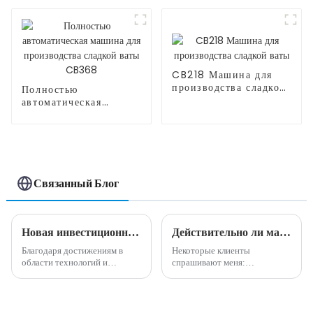
машины для попкорна
CB218 Машина для
производства сладкой
Полностью
ваты
автоматическая
машина для
производства сладкой
ваты CB368
Связанный Блог
Новая инвестиционная возможность - полностью автоматическая машина для производства сладкой ваты
Действительно ли машина по производству сладкой ваты высокодоходна и прибыльна?
Благодаря достижениям в
Некоторые клиенты
области технологий и
спрашивают меня:
автоматизации в последние
действительно ли машина для
годы индустрия торговых
производства сладкой ваты
автоматов пережила быстрый
прибыльна и прибыльна?
рост, став одной из самых
Мой ответ на этот вопрос: