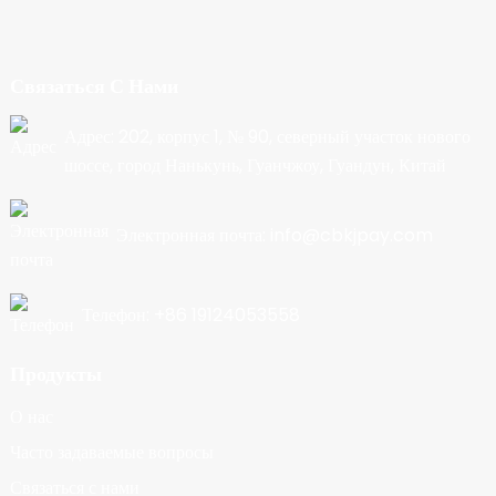
Связаться С Нами
Адрес: 202, корпус 1, № 90, северный участок нового
шоссе, город Нанькунь, Гуанчжоу, Гуандун, Китай
Электронная почта: info@cbkjpay.com
Телефон: +86 19124053558
Продукты
О нас
Часто задаваемые вопросы
Связаться с нами