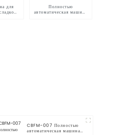
на для
Полностью
сладкой
автоматическая машина
для производства
сладкой ваты CB730
CBFM-007 Полностью
автоматическая машина