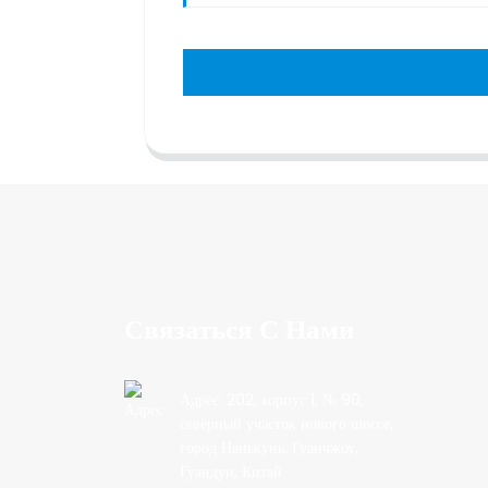
Связаться С Нами
Адрес: 202, корпус 1, № 90,
северный участок нового шоссе,
город Нанькунь, Гуанчжоу,
Гуандун, Китай