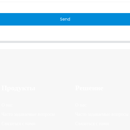
Send
Продукты
Решение
О нас
О нас
Часто задаваемые вопросы
Часто задаваемые вопросы
Связаться с нами
Связаться с нами