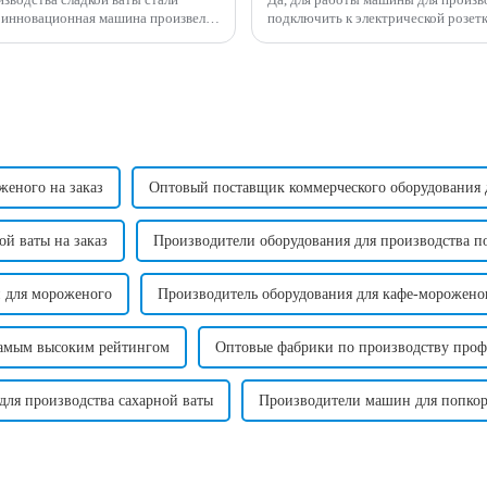
подключить к электрической розетке. Требуемое напряжение может варьироват
нфет, обеспечивая...
женого на заказ
Оптовый поставщик коммерческого оборудования 
й ваты на заказ
Производители оборудования для производства по
 для мороженого
Производитель оборудования для кафе-мороженог
самым высоким рейтингом
Оптовые фабрики по производству про
для производства сахарной ваты
Производители машин для попкорн