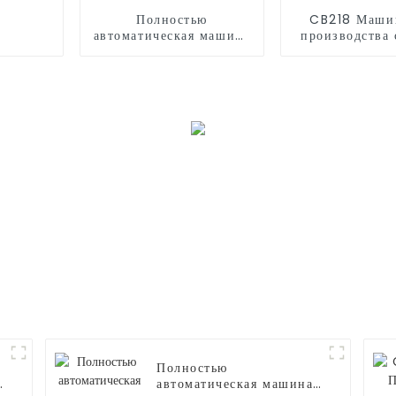
Полностью
CB218 Маши
автоматическая машина
производства 
для производства
ваты
сладкой ваты CB525
Полностью
автоматическая машина