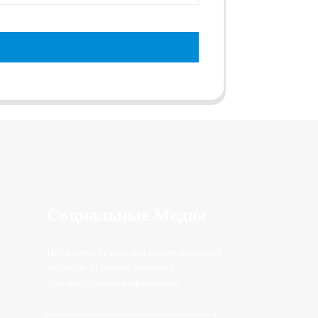
Социальные Медиа
Нет ничего лучше, чем видеть конечный
результат. И просто попросил
дополнительную информацию.