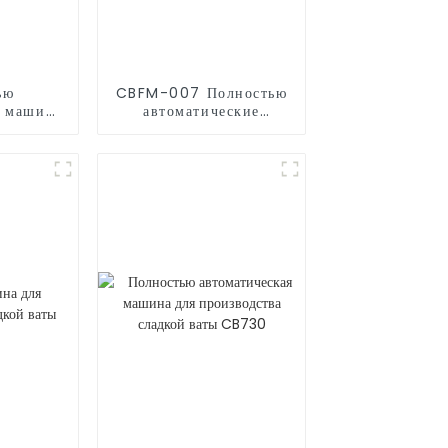
ью
CBFM-007 Полностью
я машина
автоматические
дства
машины для попкорна
 CB235