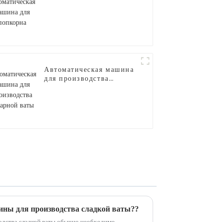
для попкорна
Автоматическая машина
для производства
сахарной ваты
ны для производства сладкой ваты??
одства сладкой ваты обычно необходимо