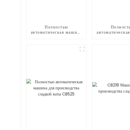
Полностью
Полност
автоматическая машина
автоматическа
для производства
для произво
сладкой ваты CB320
сладкой ваты