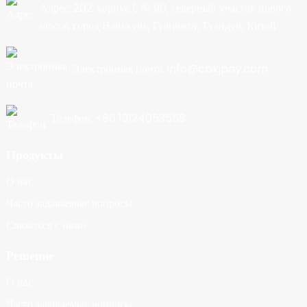
Адрес: 202, корпус 1, № 90, северный участок нового
шоссе, город Нанькунь, Гуанчжоу, Гуандун, Китай
Электронная почта: info@cbkjpay.com
Телефон: +86 19124053558
Продукты
О нас
Часто задаваемые вопросы
Связаться с нами
Решение
О нас
Часто задаваемые вопросы