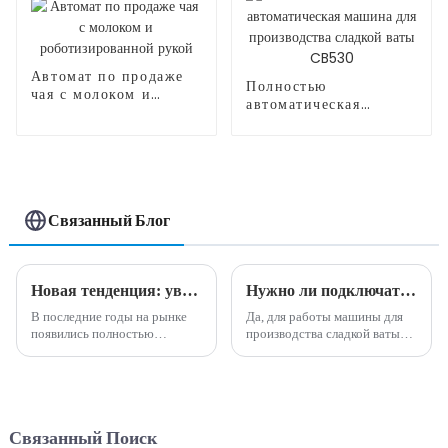
Автомат по продаже
Полностью
чая с молоком и
автоматическая
роботизированной
машина для
рукой
производства сладкой
ваты CB530
Связанный Блог
Новая тенденция: увеличьте свой доход с помощью инновационных машин для производства сладкой ваты
Нужно ли подключать машины для производства сладкой ваты??
В последние годы на рынке
Да, для работы машины для
появились полностью
производства сладкой ваты
автоматические машины для
обычно необходимо
производства сладкой ваты.
подключить к электрической
Эти машины предлагают
розетке. Требуемое
интеллектуальный и
напряжение может
эффективный способ
варьироваться в зависимости
Связанный Поиск
производства сладкой ваты,
от страны в зависимости от