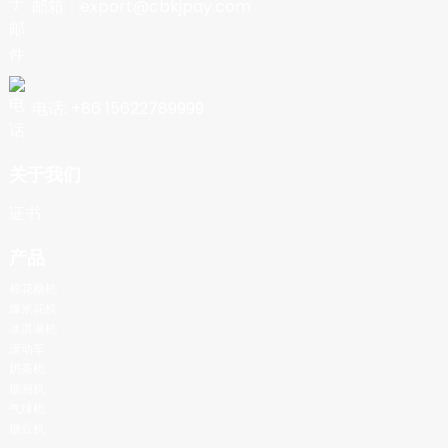
邮箱：export@cbkjpay.com
电话: +86 15622789999
关于我们
证书
产品
棉花糖机
爆米花机
冰淇淋机
滚动车
奶茶机
糖画机
气球机
糖豆机