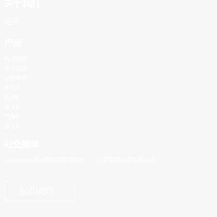
关于我们
证书
产品
棉花糖机
爆米花机
冰淇淋机
滚动车
奶茶机
糖画机
气球机
糖豆机
社交媒体
没有什么比看到最终结果更好的了。只是要求提供更多信息。
点击询问