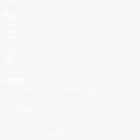
证书
产品
棉花糖机
爆米花机
冰淇淋机
滚动车
奶茶机
糖画机
气球机
糖豆机
社交媒体
没有什么比看到最终结果更好的了。只是要求提供更多信息。
点击询问
版权所有 © 2024 广州传博信息科技有限公司