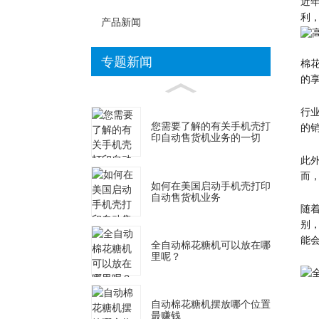
近
利
产品新闻
专题新闻
棉
的
行
您需要了解的有关手机壳打
的
印自动售货机业务的一切
此
而
如何在美国启动手机壳打印
自动售货机业务
随
别
能
全自动棉花糖机可以放在哪
里呢？
自动棉花糖机摆放哪个位置
最赚钱