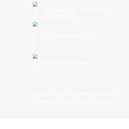
地址：中国广东省广州市南村镇新公
棉花糖机的最佳盈利地点
路北段90号1栋202
邮箱：export@cbkjpay.com
电话: +86 15622789999
版权所有 © 2024 广州传博信息科技有限公司
网站地图
网站地图翻译
热门搜索