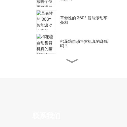
革命性的 360° 智能滚动车
亮相
棉花糖自动售货机真的赚钱
吗？
全自动棉花糖机有哪些优
点？
棉花糖自动售货机：一个甜
蜜的成功故事
自动棉花糖机的兴起：理想
联系我们
摆放位置，尽享最大享受