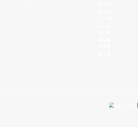
棉花糖机
证书
爆米花机
冰淇淋机
滚动车
奶茶机
糖画机
气球机
糖豆机