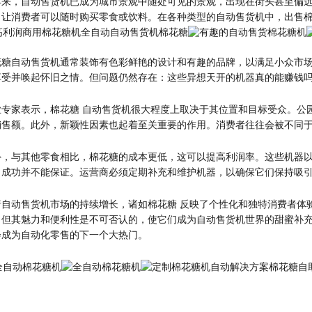
年来，自动售货机已成为城市景观中随处可见的景观，出现在街头甚至偏
，让消费者可以随时购买零食或饮料。在各种类型的自动售货机中，出售
花糖自动售货机通常装饰有色彩鲜艳的设计和有趣的品牌，以满足小众市
享受并唤起怀旧之情。但问题仍然存在：这些异想天开的机器真的能赚钱
业专家表示，
棉花糖
自动售货机很大程度上取决于其位置和目标受众。公
销售额。此外，新颖性因素也起着至关重要的作用。消费者往往会被不同
外，与其他零食相比，棉花糖的成本更低，这可以提高利润率。这些机器
，成功并不能保证。运营商必须定期补充和维护机器，以确保它们保持吸
着自动售货机市场的持续增长，诸如
棉花糖
反映了个性化和独特消费者体
，但其魅力和便利性是不可否认的，使它们成为自动售货机世界的甜蜜补
会成为自动化零售的下一个大热门。