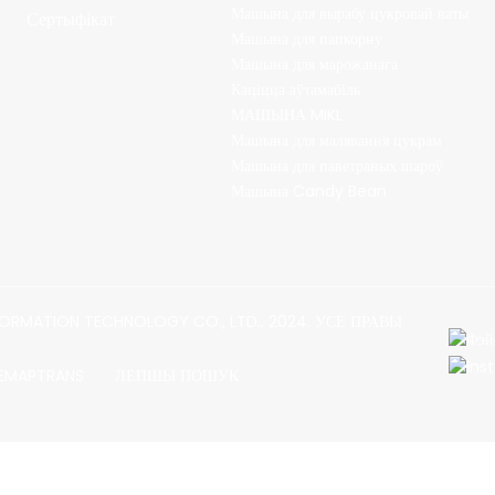
Машына для вырабу цукровай ваты
Сертыфікат
Машына для папкорну
Машына для марожанага
Каціцца аўтамабіль
МАШЫНА MIKL
Машына для малявання цукрам
Машына для паветраных шароў
Машына Candy Bean
RMATION TECHNOLOGY CO., LTD., 2024. УСЕ ПРАВЫ
TEMAPTRANS
ЛЕПШЫ ПОШУК