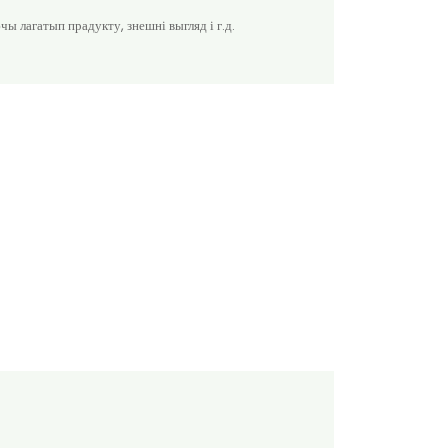
ы лагатып прадукту, знешні выгляд і г.д.