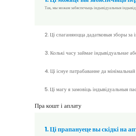
Так, мы можам забяспечыць індывідуальныя індывідуа
2. Ці спаганяюцца дадатковыя зборы за 
3. Колькі часу займае індывідуальнае а
4. Ці існуе патрабаванне да мінімальнай
5. Ці магу я замовіць індывідуальныя па
Пра кошт і аплату
1. Ці прапануеце вы скідкі на 