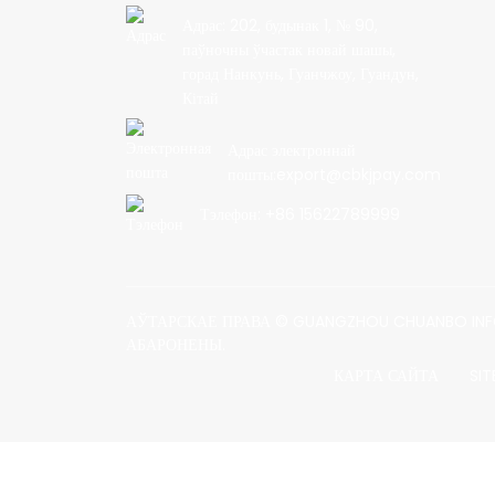
Адрас: 202, будынак 1, № 90,
паўночны ўчастак новай шашы,
горад Нанкунь, Гуанчжоу, Гуандун,
Кітай
Адрас электроннай
пошты:export@cbkjpay.com
Тэлефон: +86 15622789999
АЎТАРСКАЕ ПРАВА © GUANGZHOU CHUANBO INFO
АБАРОНЕНЫ.
КАРТА САЙТА
SI