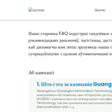
Дадому
Наша старонка FAQ індустрыі гандлёвых аў
рэкамендацыях рашэнняў, лагістыцы, дас
каб дапамагчы вам лепш зразумець нашы п
супрацоўніцтве з цалкам аўтаматычнымі і
Аб кампаніі
1. Што гэта за кампанія Gua
Guangzhou Chuangbo Information Technology Co.,
камерцыйнага абсталявання, якое аб'ядноўвае дасле
ISO9001 і атрымала мноства міжнародных сертыфік
Technology таксама прызнана высокатэхналагічны
Demonstration Unit і г.д.