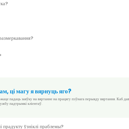
ўка?
 размеркавання?
?
ам, ці магу я вярнуць яго?
ожаце падаць заяўку на вяртанне на працягу пэўнага перыяду вяртання. Каб да
лужбу падтрымкі кліентаў.
ні прадукту ўзніклі праблемы?