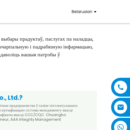
Belarusian
 выбары прадуктаў, паслугах па наладцы,
ычарпальную і падрабязную інфармацыю,
адаволіць вашыя патрэбы ў
., Ltd.?
ае прадпрыемства ў галіне інтэлектуальнага
ла сертыфікацыю сістэмы менеджменту якасці
сертыфікаты якасці CCC/CQC. Chuangbo
preneur, AAA Integrity Management