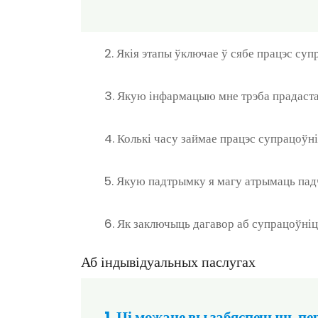
2. Якія этапы ўключае ў сябе працэс су
3. Якую інфармацыю мне трэба прадаста
4. Колькі часу займае працэс супрацоўн
5. Якую падтрымку я магу атрымаць пад
6. Як заключыць дагавор аб супрацоўні
Аб індывідуальных паслугах
1. Ці можаце вы забяспечыць п