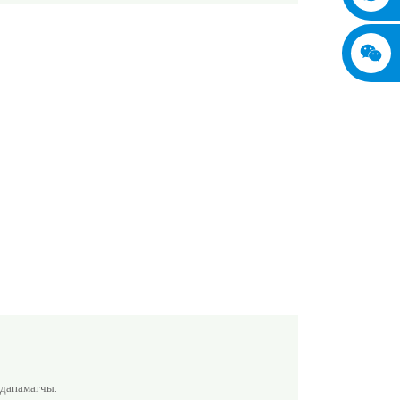
 дапамагчы.