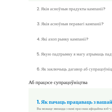
2. Якія асноўныя прадукты кампаніі?
3. Якія асноўныя перавагі кампаніі?
4. Які ахоп рынку кампаніі?
5. Якую падтрымку я магу атрымаць пад
6. Як заключыць дагавор аб супрацоўні
Аб працэсе супрацоўніцтва
1. Як пачаць працаваць з ваша
Вы можаце звязацца з намі праз наш афіцыйны вэб-с