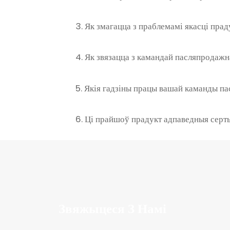
3. Як змагацца з праблемамі якасці пра
4. Як звязацца з камандай пасляпродажн
5. Якія гадзіны працы вашай каманды п
6. Ці прайшоў прадукт адпаведныя серты
Звяжыцеся З Намі