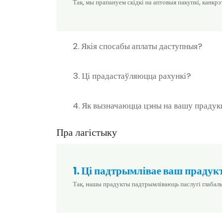
Так, мы прапануем скідкі на аптовыя пакупкі, канкрэ
2. Якія спосабы аплаты даступныя?
3. Ці прадастаўляюцца рахункі?
4. Як вызначаюцца цэны на вашу праду
Пра лагістыку
1. Ці падтрымлівае ваш прадук
Так, нашы прадукты падтрымліваюць паслугі глабаль