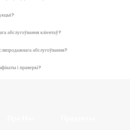
дукцыі?
ага абслугоўвання кліентаў?
асляпродажнага абслугоўвання?
фікаты і праверкі?
Пра Нас
Прадукты