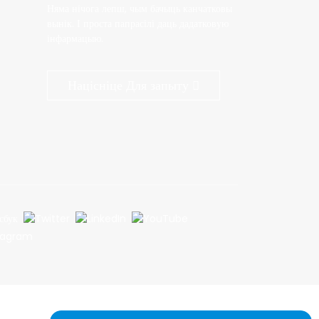
Няма нічога лепш, чым бачыць канчатковы
вынік. І проста папрасілі даць дадатковую
інфармацыю.
Націсніце Для запыту