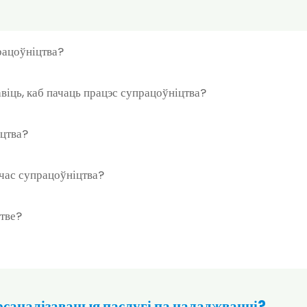
працоўніцтва?
віць, каб пачаць працэс супрацоўніцтва?
іцтва?
час супрацоўніцтва?
цтве?
ерсаналізаваныя паслугі па наладжванні?