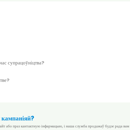
час супрацоўніцтва?
цтве?
й кампаніяй?
айт або праз кантактную інфармацыю, і наша служба продажаў будзе рада вам