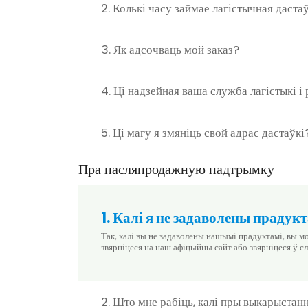
2. Колькі часу займае лагістычная даста
3. Як адсочваць мой заказ?
4. Ці надзейная ваша служба лагістыкі і
5. Ці магу я змяніць свой адрас дастаўкі
Пра пасляпродажную падтрымку
1. Калі я не задаволены прадукт
Так, калі вы не задаволены нашымі прадуктамі, вы м
звярніцеся на наш афіцыйны сайт або звярніцеся ў с
2. Што мне рабіць, калі пры выкарыстан