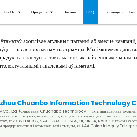
Пра Нас
Прадукты
Навіны
FAQ
Звяжыцеся З Намі
таматаў ахоплівае агульныя пытанні аб змесце кампаніі,
таўцы і пасляпродажным падтрымцы. Мы імкнемся даць в
радукты і паслугі, а таксама тое, як найлепшым чынам з
нтэлектуальнымі гандлёвымі аўтаматамі.
ngzhou Chuanbo Information Technology Co
 Ltd. (скарочана: Chuangbo Technology) - гэта інавацыйнае тэхналагічн
даванні і распрацоўкі, вытворчасць, продаж і эксплуатацыю. Кампанія прайш
атаў, такіх як FDA, KC, SAA, CNAS, CE, SGS, UL, UKCA, RoHS і кітайскія 
м прадпрыемствам і атрымала такія тытулы, як AAA China Integrity Entre