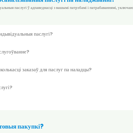
льныя паслугі ў адпаведнасці з вашымі патрэбамі і патрабаваннямі, уключаюч
індывідуальныя паслугі?
бслугоўванне?
 колькасці заказаў для паслуг па наладцы?
слугі?
аптовыя пакупкі?