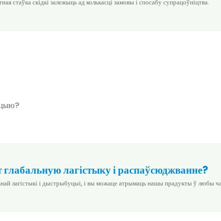
тная стаўка скідкі залежыць ад колькасці замовы і спосабу супрацоўніцтва.
кцыю?
т глабальную лагістыку і распаўсюджванне?
най лагістыкі і дыстрыбуцыі, і вы можаце атрымаць нашы прадукты ў любы ча