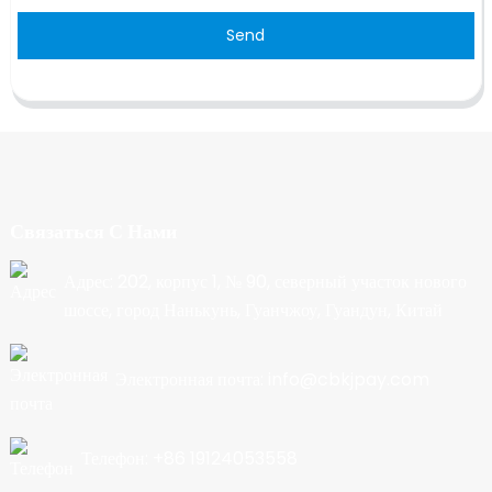
Send
Связаться С Нами
Адрес: 202, корпус 1, № 90, северный участок нового
шоссе, город Нанькунь, Гуанчжоу, Гуандун, Китай
Электронная почта: info@cbkjpay.com
Телефон: +86 19124053558