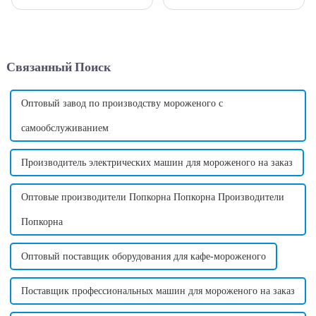
действительно ли машина для
автоматизации в последние
производства сладкой ваты
годы индустрия торговых
прибыльна и прибыльна?
автоматов пережила быстрый
Мой ответ на этот вопрос:
рост, став одной из самых
Да, машина по производству
популярных новых
Связанный Поиск
сладкой ваты действительно
инвестиционных
приносит высокую прибыль и
возможностей в мире.
может принести много
денег....
Оптовый завод по производству мороженого с
самообслуживанием
Производитель электрических машин для мороженого на заказ
Оптовые производители Попкорна Попкорна Производители
Попкорна
Оптовый поставщик оборудования для кафе-мороженого
Поставщик профессиональных машин для мороженого на заказ