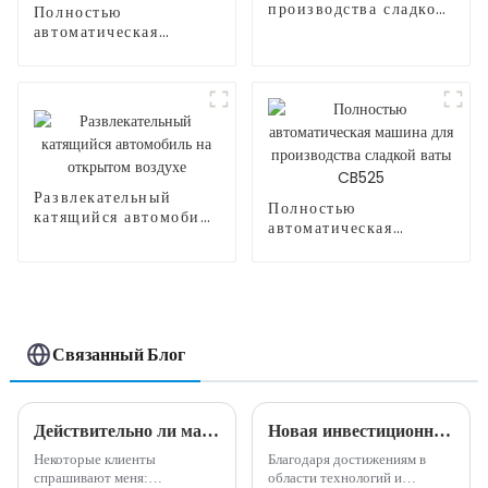
производства сладкой
Полностью
ваты
автоматическая
машина для
производства сладкой
ваты CB235
Развлекательный
Полностью
катящийся автомобиль
автоматическая
на открытом воздухе
машина для
производства сладкой
ваты CB525
Связанный Блог
Действительно ли машина по производству сладкой ваты высокодоходна и прибыльна?
Новая инвестиционная возможность - полностью автоматическая машина для производства сладкой ваты
Некоторые клиенты
Благодаря достижениям в
спрашивают меня:
области технологий и