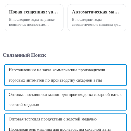
Новая тенденция: увеличьте свой доход с помощью инновационных машин для производства сладкой ваты
Автоматическая машина для производства сладкой ваты, зарабатывающая деньги на рынке
В последние годы на рынке
В последние годы
появились полностью
автоматические машины для
автоматические машины для
производства сладкой ваты
производства сладкой ваты.
стали выгодной
Эти машины предлагают
возможностью для бизнеса на
интеллектуальный и
рынке. Эта инновационная
эффективный способ
машина произвела
Связанный Поиск
производства сладкой ваты,
революцию в традиционном
любимого продукта...
способе изготовления конфет,
обеспечивая...
Изготовленные на заказ коммерческие производители
торговых автоматов по производству сахарной ваты
Оптовые поставщики машин для производства сахарной ваты с
золотой медалью
Оптовая торговля продуктами с золотой медалью
Производитель машины для производства сахарной ваты