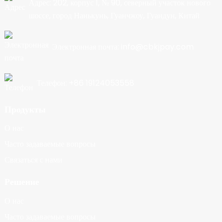
Адрес: 202, корпус 1, № 90, северный участок нового
шоссе, город Нанькунь, Гуанчжоу, Гуандун, Китай
Электронная почта: info@cbkjpay.com
Телефон: +86 19124053558
Продукты
О нас
Часто задаваемые вопросы
Связаться с нами
Решение
О нас
Часто задаваемые вопросы