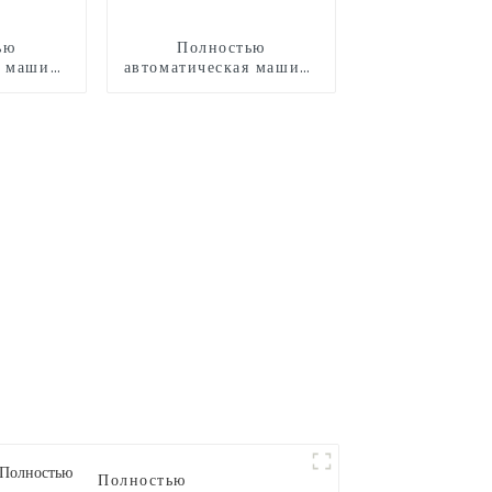
ью
Полностью
я машина
автоматическая машина
дства
для производства
 CB730
сладкой ваты CB530
Полностью