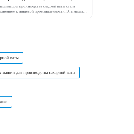
машина для производства сладкой ваты стала
ием к пищевой промышленности. Эта машина
способ производства сахарной ваты...
арной ваты
 машин для производства сахарной ваты
аказ