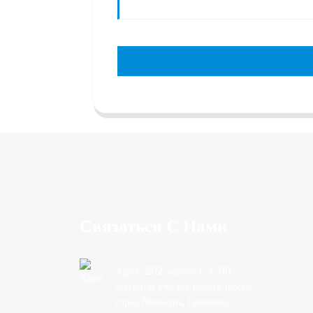
Связаться С Нами
Адрес: 202, корпус 1, № 90,
северный участок нового шоссе,
город Нанькунь, Гуанчжоу,