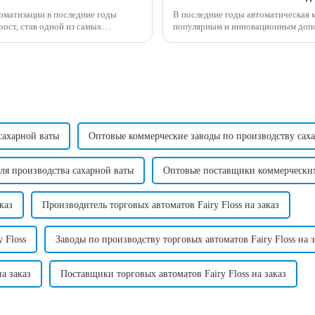
томатизации в последние годы
В последние годы автоматическая 
ост, став одной из самых
популярным и инновационным дополнен
в мире.
предлагает удобный и эффективный 
сахарной ваты
Оптовые коммерческие заводы по производству сах
я производства сахарной ваты
Оптовые поставщики коммерческих
каз
Производитель торговых автоматов Fairy Floss на заказ
 Floss
Заводы по производству торговых автоматов Fairy Floss на з
а заказ
Поставщики торговых автоматов Fairy Floss на заказ