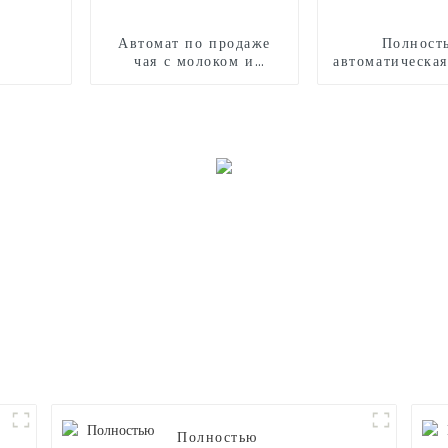
Автомат по продаже
Полност
чая с молоком и
автоматическа
роботизированной
для произво
рукой
сладкой ваты
Полностью