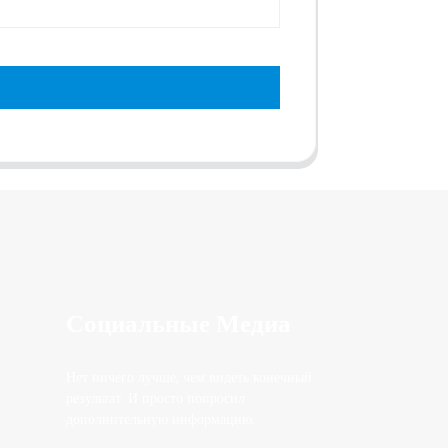
Социальные Медиа
Нет ничего лучше, чем видеть конечный
результат. И просто попросил
дополнительную информацию.