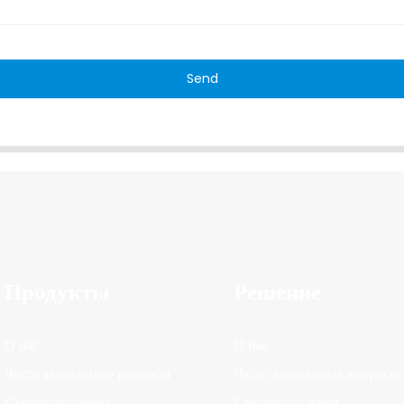
Send
Продукты
Решение
О нас
О нас
Часто задаваемые вопросы
Часто задаваемые вопросы
Связаться с нами
Связаться с нами