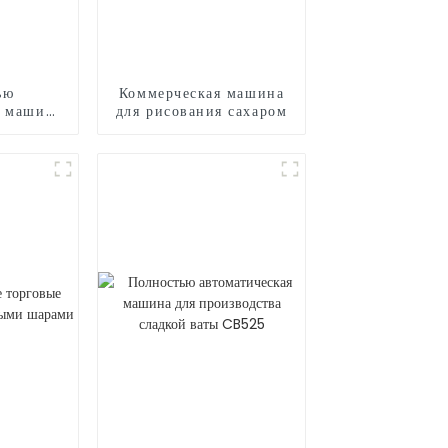
ью
Коммерческая машина
я машина
для рисования сахаром
дства
 CB530