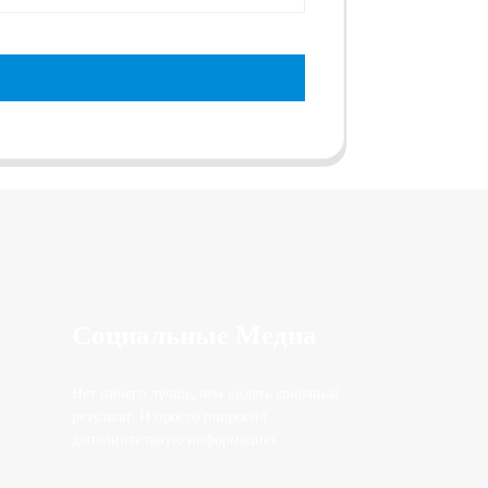
Социальные Медиа
Нет ничего лучше, чем видеть конечный
результат. И просто попросил
дополнительную информацию.