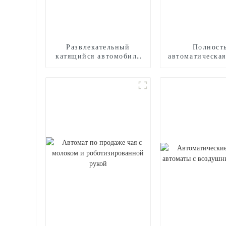
Развлекательный
Полност
катящийся автомобиль
автоматическа
на открытом воздухе
для произво
сладкой ваты