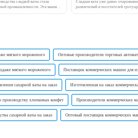
водства сладкой ваты стала
Сладкая вата уже давно очаровывае
мышленности. Эта машина
развлечений и посетителей тротуа
ства сахарной ваты...
вкусом. Однако, помимо внешнег
аже мягкого мороженого
Оптовые производители торговых автомат
одаже мягкого мороженого
Поставщик коммерческих машин для изг
ления сахарной ваты на заказ
Изготовленная на заказ коммерческ
о производству хлопковых конфет
Производители коммерческих ма
тва сахарной ваты на заказ
Оптовый поставщик коммерческих маш