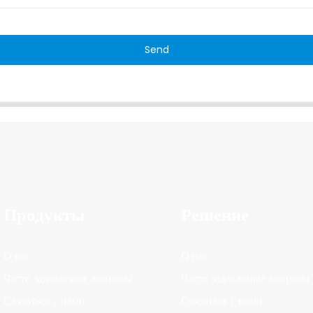
Send
Продукты
Решение
О нас
О нас
Часто задаваемые вопросы
Часто задаваемые вопросы
Связаться с нами
Связаться с нами