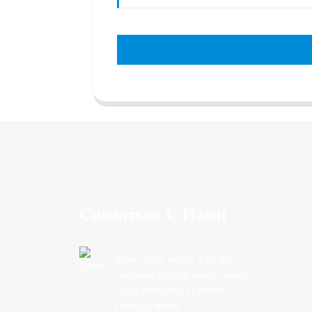
Связаться С Нами
Адрес: 202, корпус 1, № 90,
северный участок нового шоссе,
город Нанькунь, Гуанчжоу,
Гуандун, Китай