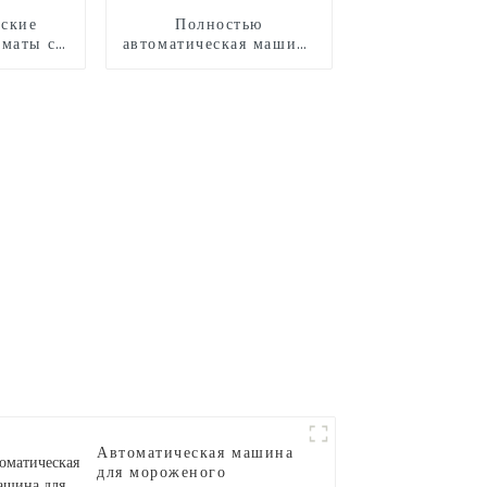
ские
Полностью
оматы с
автоматическая машина
шарами
для производства
сладкой ваты CB525
Автоматическая машина
для мороженого