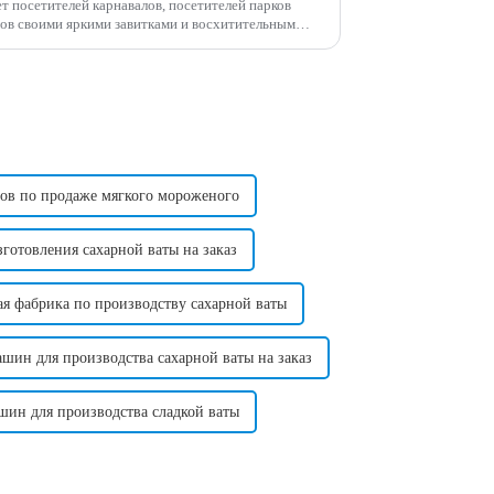
т посетителей карнавалов, посетителей парков
ров своими яркими завитками и восхитительным
о вида и вкуса, хлопок может...
ов по продаже мягкого мороженого
отовления сахарной ваты на заказ
ая фабрика по производству сахарной ваты
шин для производства сахарной ваты на заказ
ин для производства сладкой ваты