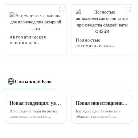
производства сладкой
ваты CB320
Автоматическая
Полностью
машина для
автоматическая
производства
машина для
сахарной ваты
производства сладкой
ваты CB368
Связанный Блог
Новая тенденция: увеличьте свой доход с помощью инновационных машин для производства сладкой ваты
Новая инвестиционная возможность - полностью автоматическая машина для производства сладкой ваты
В последние годы на рынке
Благодаря достижениям в
появились полностью
области технологий и
автоматические машины для
автоматизации в последние
производства сладкой ваты.
годы индустрия торговых
Эти машины предлагают
автоматов пережила быстрый
интеллектуальный и
рост, став одной из самых