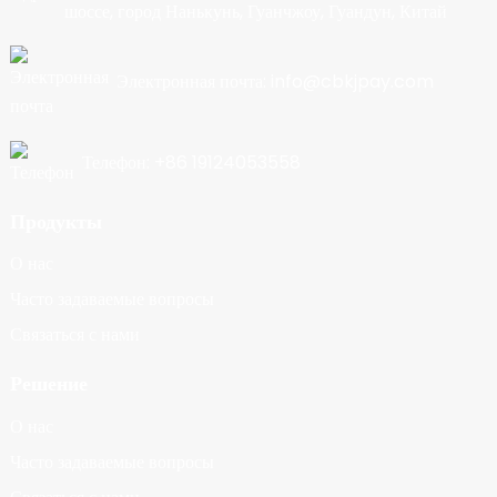
шоссе, город Нанькунь, Гуанчжоу, Гуандун, Китай
Электронная почта: info@cbkjpay.com
Телефон: +86 19124053558
Продукты
О нас
Часто задаваемые вопросы
Связаться с нами
Решение
О нас
Часто задаваемые вопросы