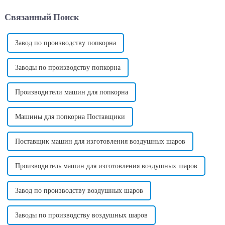
эффективный способ
популярных новых
Связанный Поиск
производства сладкой ваты,
инвестиционных
любимого продукта...
возможностей в мире.
Завод по производству попкорна
Заводы по производству попкорна
Производители машин для попкорна
Машины для попкорна Поставщики
Поставщик машин для изготовления воздушных шаров
Производитель машин для изготовления воздушных шаров
Завод по производству воздушных шаров
Заводы по производству воздушных шаров