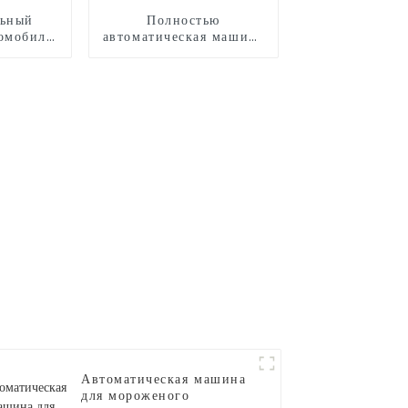
льный
Полностью
омобиль
автоматическая машина
воздухе
для производства
сладкой ваты CB525H
Автоматическая машина
для мороженого