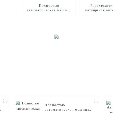
Полностью
Развлекате
автоматическая машина
катящийся авт
для производства
на открытом 
сладкой ваты CB235
Полностью
автоматическая машина