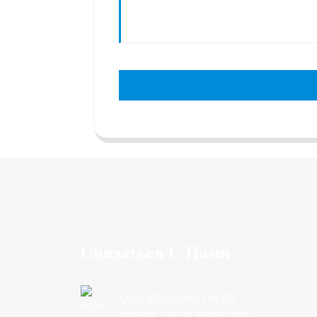
Связаться С Нами
Адрес: 202, корпус 1, № 90,
северный участок нового шоссе,