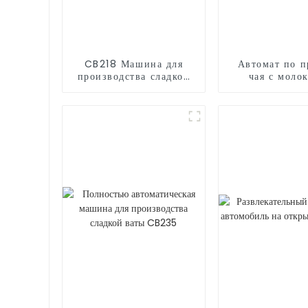
CB218 Машина для
Автомат по п
производства сладкой
чая с моло
ваты
роботизиров
рукой