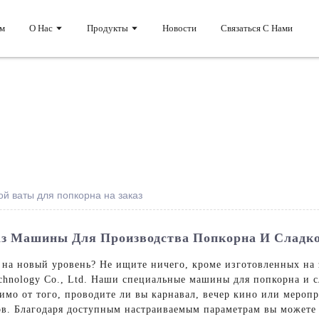
м
О Нас
Продукты
Новости
Связаться С Нами
й ваты для попкорна на заказ
аз Машины Для Производства Попкорна И Сладко
 на новый уровень? Не ищите ничего, кроме изготовленных на 
chnology Co., Ltd. Наши специальные машины для попкорна и с
симо от того, проводите ли вы карнавал, вечер кино или мероп
тов. Благодаря доступным настраиваемым параметрам вы можете