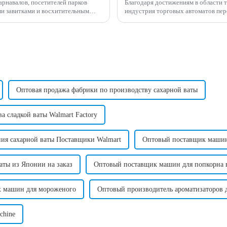
арнавалов, посетителей парков
Благодаря достижениям в области 
ми завитками и восхитительным
индустрия торговых автоматов пер
опок может...
популярных новых инвестиционных
Оптовая продажа фабрики по производству сахарной ваты
а сладкой ваты Walmart Factory
ния сахарной ваты Поставщики Walmart
Оптовый поставщик машин 
аты из Японии на заказ
Оптовый поставщик машин для попкорна 
х машин для мороженого
Оптовый производитель ароматизаторов 
chine