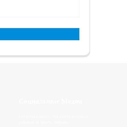
Социальные Медиа
Нет ничего лучше, чем видеть конечный
результат. И просто попросил