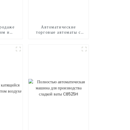
родаже
Автоматические
ком и
торговые автоматы с
анной
воздушными шарами