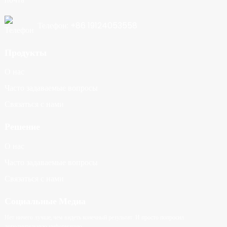
Телефон: +86 19124053558
Продукты
О нас
Часто задаваемые вопросы
Связаться с нами
Решение
О нас
Часто задаваемые вопросы
Связаться с нами
Социальные Медиа
Нет ничего лучше, чем видеть конечный результат. И просто попросил
дополнительную информацию.