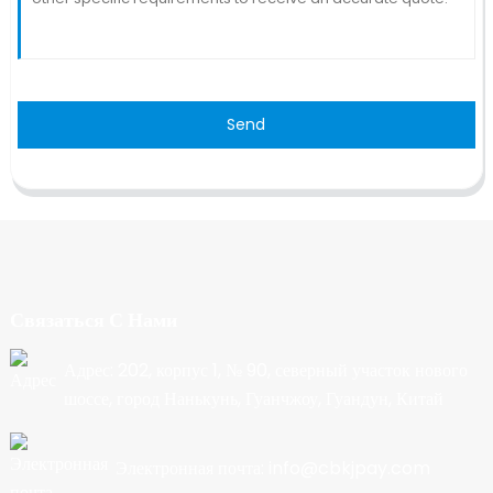
Send
Связаться С Нами
Адрес: 202, корпус 1, № 90, северный участок нового
шоссе, город Нанькунь, Гуанчжоу, Гуандун, Китай
Электронная почта: info@cbkjpay.com