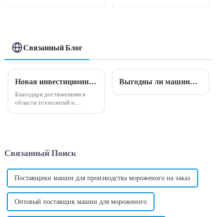
автоматическая
машина для попкорна
Связанный Блог
Новая инвестиционная возможность - полностью автоматическая машина для производства сладкой ваты
Выгодны ли машины для производства сладкой ваты?
Благодаря достижениям в
области технологий и
автоматизации в последние
годы индустрия торговых
автоматов пережила быстрый
рост, став одной из самых
популярных новых
Связанный Поиск
инвестиционных
возможностей в мире.
Поставщики машин для производства мороженого на заказ
Оптовый поставщик машин для мороженого