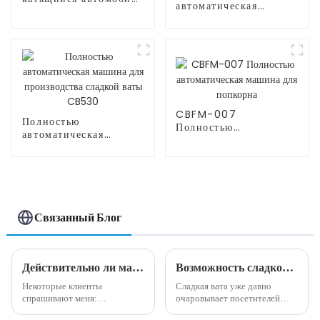
автоматическая
на открытом воздухе
машина для
производства сладкой
ваты CB368
CBFM-007
Полностью
Полностью
автоматическая
автоматическая
машина для
машина для попкорна
производства сладкой
ваты CB530
Связанный Блог
Действительно ли машина по производству сладкой ваты высокодоходна и прибыльна?
Возможность сладкого бизнеса: преимущества машины для производства сладкой ваты
Некоторые клиенты
Сладкая вата уже давно
спрашивают меня:
очаровывает посетителей
действительно ли машина для
карнавалов, посетителей