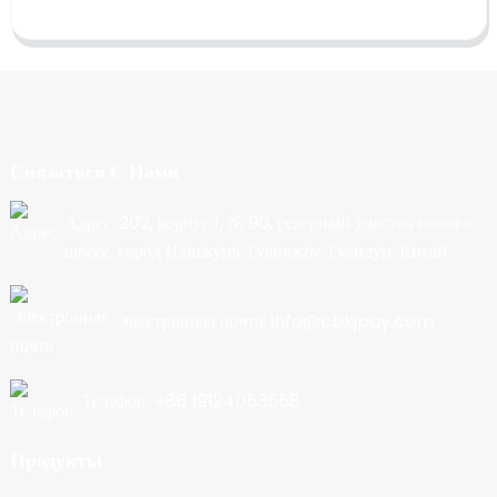
Связаться С Нами
Адрес: 202, корпус 1, № 90, северный участок нового
шоссе, город Нанькунь, Гуанчжоу, Гуандун, Китай
Электронная почта: info@cbkjpay.com
Телефон: +86 19124053558
Продукты