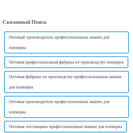
производства сладкой ваты
парков развлечений и
прибыльна и прибыльна?
посетителей тротуаров
Мой ответ на этот вопрос:
своими яркими завитками и
Да, машина по производству
восхитительным вкусом.
Связанный Поиск
сладкой ваты действительно
Однако, помимо внешнего
приносит высокую прибыль и
вида и вкуса, хлопок может...
может принести много
денег....
Оптовый производитель профессиональных машин для
попкорна
Оптовая профессиональная фабрика по производству попкорна
Оптовые фабрики по производству профессиональных машин
для попкорна
Оптовые производители профессиональных машин для
попкорна
Оптовые поставщики профессиональных машин для попкорна