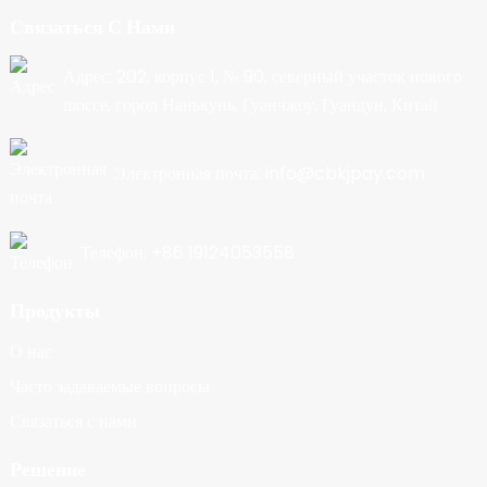
Связаться С Нами
Адрес: 202, корпус 1, № 90, северный участок нового
шоссе, город Нанькунь, Гуанчжоу, Гуандун, Китай
Электронная почта: info@cbkjpay.com
Телефон: +86 19124053558
Продукты
О нас
Часто задаваемые вопросы
Связаться с нами
Решение