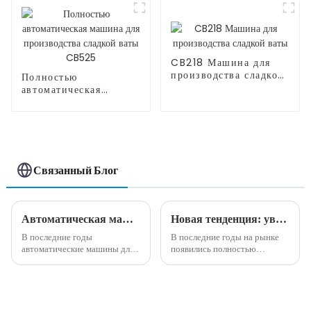
CB218 Машина для
производства сладкой
Полностью
ваты
автоматическая
машина для
производства сладкой
ваты CB525
Связанный Блог
Автоматическая машина для производства сладкой ваты, зарабатывающая деньги на рынке
Новая тенденция: увеличьте свой доход с помощью инновационных машин для производства сладкой ваты
В последние годы
В последние годы на рынке
автоматические машины для
появились полностью
производства сладкой ваты
автоматические машины для
стали выгодной
производства сладкой ваты.
возможностью для бизнеса на
Эти машины предлагают
рынке. Эта инновационная
интеллектуальный и
машина произвела
эффективный способ