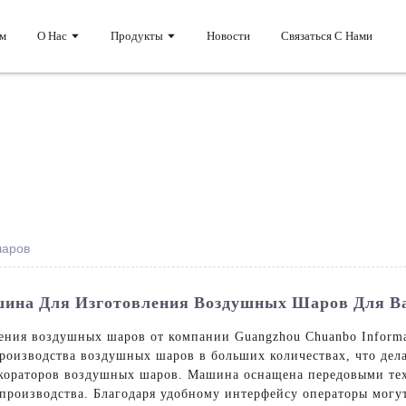
м
О Нас
Продукты
Новости
Связаться С Нами
шаров
ина Для Изготовления Воздушных Шаров Для Ва
ния воздушных шаров от компании Guangzhou Chuanbo Informati
оизводства воздушных шаров в больших количествах, что делае
екораторов воздушных шаров. Машина оснащена передовыми те
производства. Благодаря удобному интерфейсу операторы могут