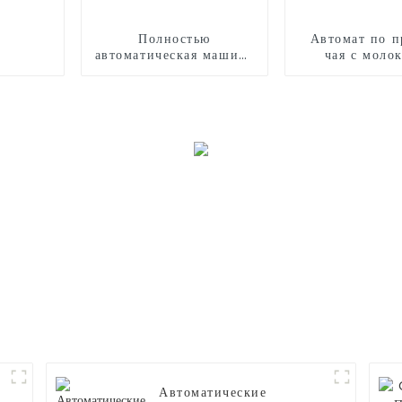
Полностью
Автомат по п
автоматическая машина
чая с моло
для производства
роботизиров
сладкой ваты CB320
рукой
Автоматические