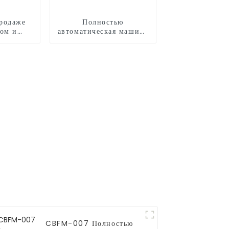
родаже
Полностью
ком и
автоматическая машина
анной
для производства
сладкой ваты CB368
CBFM-007 Полностью