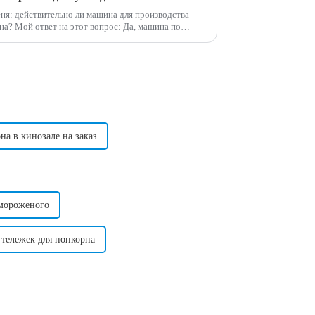
я: действительно ли машина для производства
ашина по
ительно приносит высокую прибыль и может
а в кинозале на заказ
 мороженого
тележек для попкорна