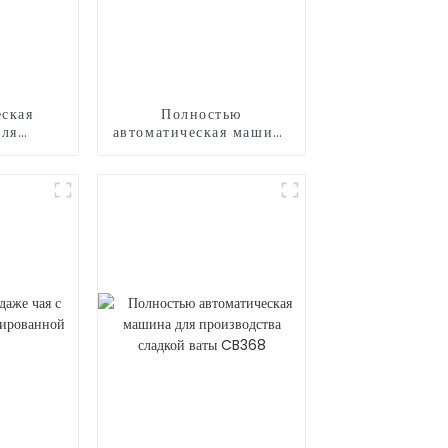
ская
Полностью
для
автоматическая машина
ого
для производства
сладкой ваты CB235