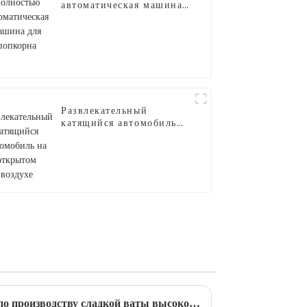
автоматическая машина
для попкорна
Развлекательный
катящийся автомобиль
на открытом воздухе
Действительно ли машина по производству сладкой ваты высокодоходна и прибыльна?