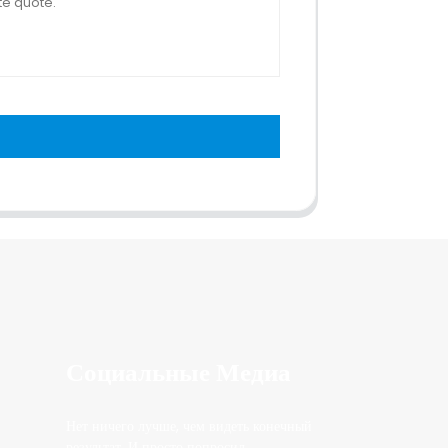
Социальные Медиа
Нет ничего лучше, чем видеть конечный
результат. И просто попросил