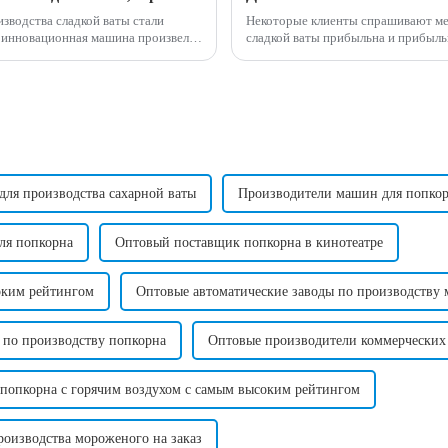
зводства сладкой ваты стали
Некоторые клиенты спрашивают мен
сладкой ваты прибыльна и прибыльна? Мой ответ на этот вопрос: Да, м
нфет, обеспечивая...
производству сладкой ваты действ
принести много денег....
для производства сахарной ваты
Производители машин для попкорн
ля попкорна
Оптовый поставщик попкорна в кинотеатре
оким рейтингом
Оптовые автоматические заводы по производству
а по производству попкорна
Оптовые производители коммерческих 
 попкорна с горячим воздухом с самым высоким рейтингом
роизводства мороженого на заказ