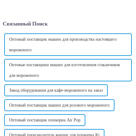
подключить к электрической
прибыльной возможностью
розетке. Требуемое
для бизнеса в вендинговой
напряжение может
индустрии. Эта
варьироваться в зависимости
инновационная машина
Связанный Поиск
от страны в зависимости от
позволяет предпринимателям
стандартного напряжения в
создавать вкусные и ...
этой стране. ...
Оптовый поставщик машин для производства настоящего
мороженого
Оптовые поставщики машин для изготовления стаканчиков
для мороженого
Завод оборудования для кафе-мороженого на заказ
Оптовый поставщик машин для розового мороженого
Оптовый поставщик попкорна Air Pop
Оптовый производитель машин для попкорна Ki