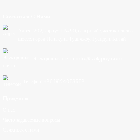
Связаться С Нами
Адрес: 202, корпус 1, № 90, северный участок нового
шоссе, город Нанькунь, Гуанчжоу, Гуандун, Китай
Электронная почта: info@cbkjpay.com
Телефон: +86 19124053558
Продукты
О нас
Часто задаваемые вопросы
Связаться с нами