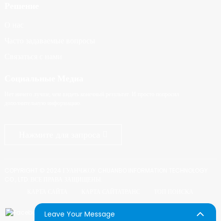
Решение
О нас
Часто задаваемые вопросы
Связаться с нами
Социальные Медиа
Нет ничего лучше, чем видеть конечный результат. И просто попросил
дополнительную информацию.
Нажмите для запроса
COPYRIGHT © 2024 ГУАНЧЖОУ CHUANBO INFORMATION TECHNOLOGY
CO., LTD. ВСЕ ПРАВА ЗАЩИЩЕНЫ.
КАРТА САЙТА
КАРТА САЙТАТРАНС
ТОП ПОИСКА
Leave Your Message