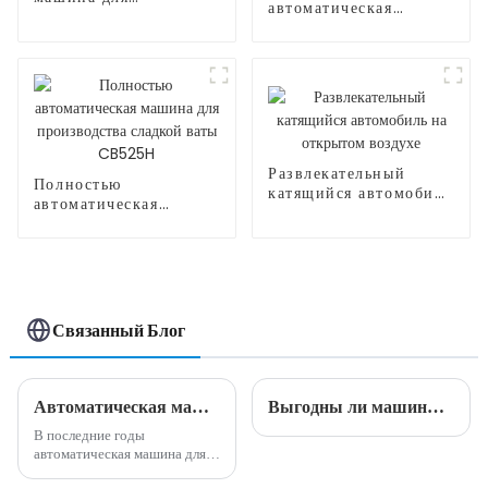
автоматическая
производства
машина для
сахарной ваты
производства сладкой
ваты CB525
Развлекательный
Полностью
катящийся автомобиль
автоматическая
на открытом воздухе
машина для
производства сладкой
ваты CB525H
Связанный Блог
Автоматическая машина для производства сладкой ваты: идеальное сочетание инноваций и удобства.
Выгодны ли машины для производства сладкой ваты?
В последние годы
автоматическая машина для
производства сладкой ваты