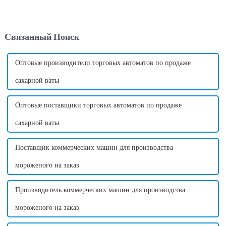
стала популярным и
инновационным дополнением
к пищевой промышленности.
Эта машина предлагает
Связанный Поиск
удобный и эффективный
способ производства
сахарной ваты...
Оптовые производители торговых автоматов по продаже
сахарной ваты
Оптовые поставщики торговых автоматов по продаже
сахарной ваты
Поставщик коммерческих машин для производства
мороженого на заказ
Производитель коммерческих машин для производства
мороженого на заказ