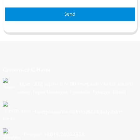
Send
Связаться С Нами
Адрес: 202, корпус 1, № 90, северный участок нового
шоссе, город Нанькунь, Гуанчжоу, Гуандун, Китай
Электронная почта: info@cbkjpay.com
Телефон: +86 19124053558