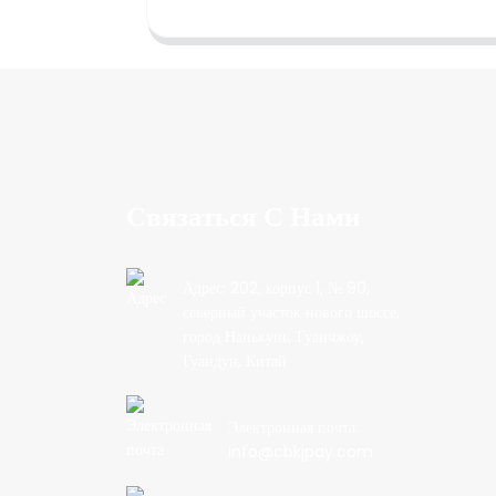
Связаться С Нами
Адрес: 202, корпус 1, № 90,
северный участок нового шоссе,
город Нанькунь, Гуанчжоу,
Гуандун, Китай
Электронная почта:
info@cbkjpay.com