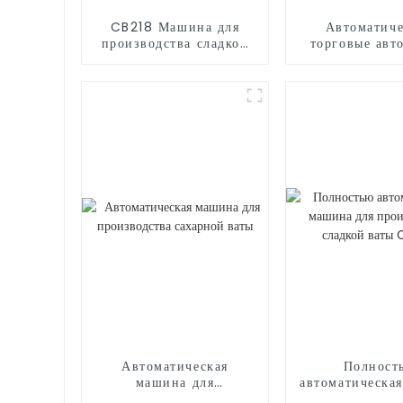
CB218 Машина для
Автоматиче
производства сладкой
торговые авт
ваты
воздушными 
Автоматическая
Полност
машина для
автоматическа
производства сахарной
для произво