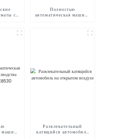
ские
Полностью
оматы с
автоматическая машина
шарами
для производства
сладкой ваты CB525H
ью
Развлекательный
я машина
катящийся автомобиль
дства
на открытом воздухе