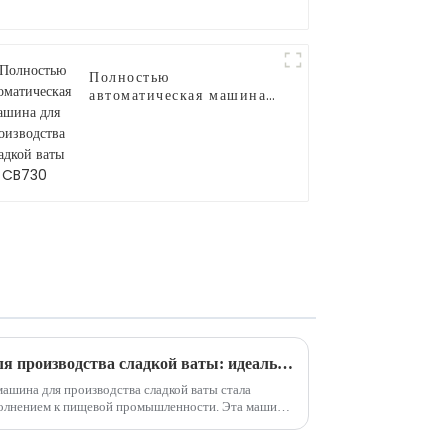
Полностью
автоматическая машина
для производства
сладкой ваты CB730
Автоматическая машина для производства сладкой ваты: идеальное сочетание инноваций и удобства.
машина для производства сладкой ваты стала
ием к пищевой промышленности. Эта машина
способ производства сахарной ваты...