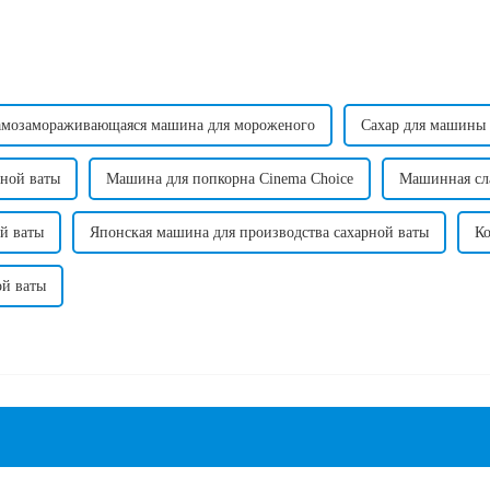
амозамораживающаяся машина для мороженого
Сахар для машины 
рной ваты
Машина для попкорна Cinema Choice
Машинная сла
й ваты
Японская машина для производства сахарной ваты
Ко
ой ваты