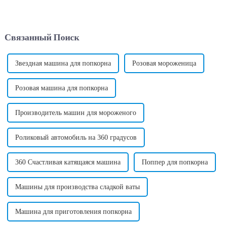
подключить к электрической
розетке. Требуемое
напряжение может
варьироваться в зависимости
Связанный Поиск
от страны в зависимости от
стандартного напряжения в
этой стране. ...
Звездная машина для попкорна
Розовая мороженица
Розовая машина для попкорна
Производитель машин для мороженого
Роликовый автомобиль на 360 градусов
360 Счастливая катящаяся машина
Поппер для попкорна
Машины для производства сладкой ваты
Машина для приготовления попкорна