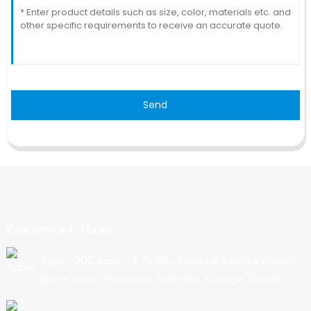
Send
Связаться С Нами
Адрес: 202, корпус 1, № 90, северный участок нового
шоссе, город Нанькунь, Гуанчжоу, Гуандун, Китай