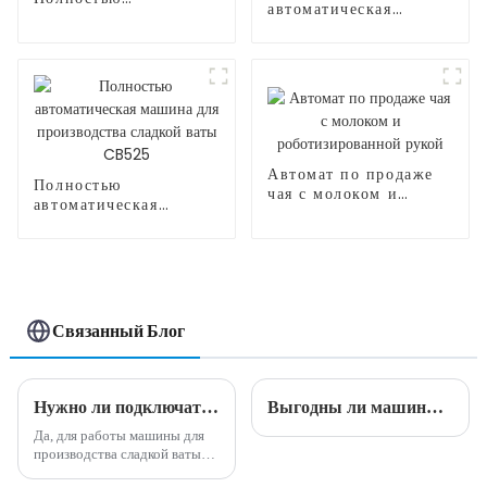
автоматическая
автоматические
машина для
машины для попкорна
производства сладкой
ваты CB368
Автомат по продаже
Полностью
чая с молоком и
автоматическая
роботизированной
машина для
рукой
производства сладкой
ваты CB525
Связанный Блог
Нужно ли подключать машины для производства сладкой ваты??
Выгодны ли машины для производства сладкой ваты?
Да, для работы машины для
производства сладкой ваты
обычно необходимо