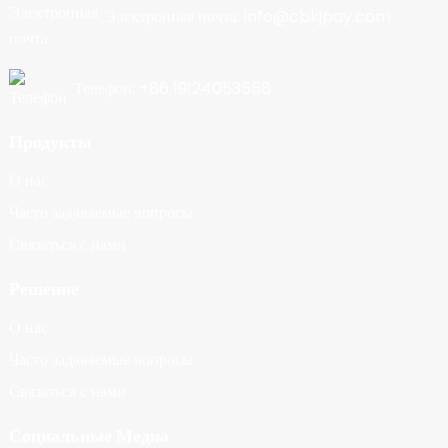
Электронная почта: info@cbkjpay.com
Телефон: +86 19124053558
Продукты
О нас
Часто задаваемые вопросы
Связаться с нами
Решение
О нас
Часто задаваемые вопросы
Связаться с нами
Социальные Медиа