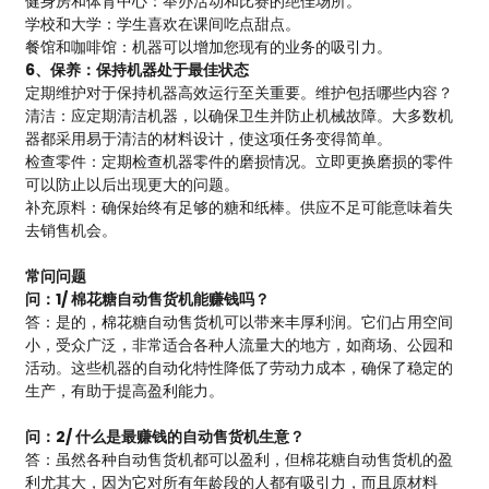
健身房和体育中心：举办活动和比赛的绝佳场所。
学校和大学：学生喜欢在课间吃点甜点。
餐馆和咖啡馆：机器可以增加您现有的业务的吸引力。
6、保养：保持机器处于最佳状态
定期维护对于保持机器高效运行至关重要。维护包括哪些内容？
清洁：应定期清洁机器，以确保卫生并防止机械故障。大多数机
器都采用易于清洁的材料设计，使这项任务变得简单。
检查零件：定期检查机器零件的磨损情况。立即更换磨损的零件
可以防止以后出现更大的问题。
补充原料：确保始终有足够的糖和纸棒。供应不足可能意味着失
去销售机会。
常问问题
问：1/ 棉花糖自动售货机能赚钱吗？
答：是的，棉花糖自动售货机可以带来丰厚利润。它们占用空间
小，受众广泛，非常适合各种人流量大的地方，如商场、公园和
活动。这些机器的自动化特性降低了劳动力成本，确保了稳定的
生产，有助于提高盈利能力。
问：2/ 什么是最赚钱的自动售货机生意？
答：虽然各种自动售货机都可以盈利，但棉花糖自动售货机的盈
利尤其大，因为它对所有年龄段的人都有吸引力，而且原材料