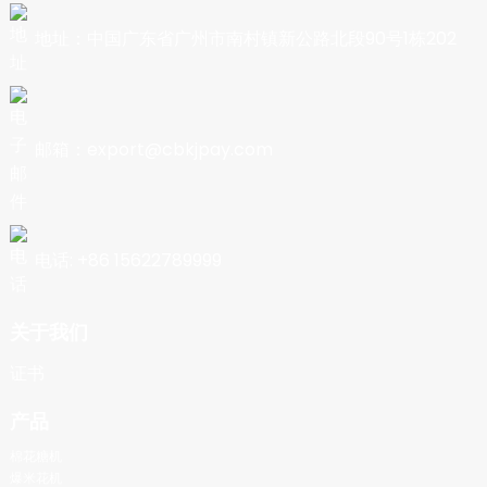
地址：中国广东省广州市南村镇新公路北段90号1栋202
邮箱：export@cbkjpay.com
电话: +86 15622789999
关于我们
证书
产品
棉花糖机
爆米花机