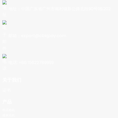
地址：中国广东省广州市南村镇新公路北段90号1栋202
邮箱：export@cbkjpay.com
电话: +86 15622789999
关于我们
证书
产品
棉花糖机
爆米花机