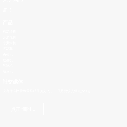
证书
产品
棉花糖机
爆米花机
冰淇淋机
滚动车
奶茶机
糖画机
气球机
糖豆机
社交媒体
没有什么比看到最终结果更好的了。只是要求提供更多信息。
点击询问