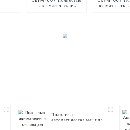
CBFM-007 Полностью
CBFM-007 По
автоматические
автоматическа
машины для попкорна
для попко
Полностью
автоматическая машина
для производства