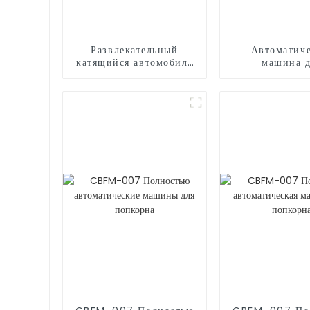
Развлекательный
Автоматиче
катящийся автомобиль
машина 
на открытом воздухе
морожен