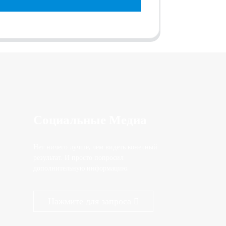
Социальные Медиа
Нет ничего лучше, чем видеть конечный
результат. И просто попросил
дополнительную информацию.
Нажмите для запроса