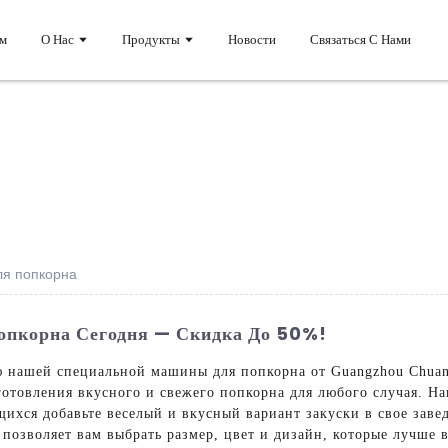
м
О Нас
Продукты
Новости
Связаться С Нами
ля попкорна
опкорна Сегодня — Скидка До 50%!
нашей специальной машины для попкорна от Guangzhou Chuanbo
отовления вкусного и свежего попкорна для любого случая. Н
ихся добавьте веселый и вкусный вариант закуски в свое заве
 позволяет вам выбрать размер, цвет и дизайн, которые лучше 