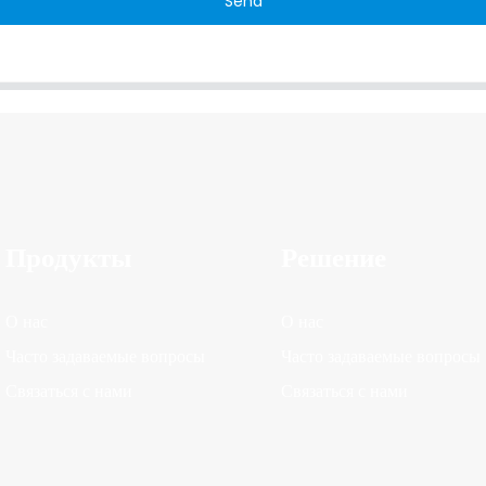
Send
Продукты
Решение
О нас
О нас
Часто задаваемые вопросы
Часто задаваемые вопросы
Связаться с нами
Связаться с нами