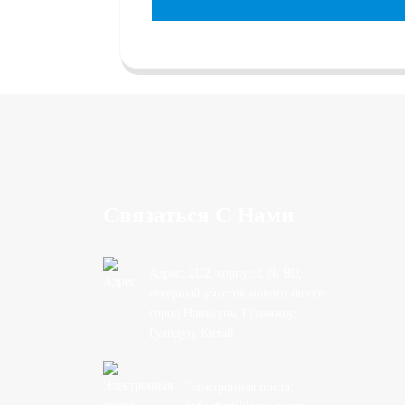
Связаться С Нами
Адрес: 202, корпус 1, № 90,
северный участок нового шоссе,
город Нанькунь, Гуанчжоу,
Гуандун, Китай
Электронная почта: