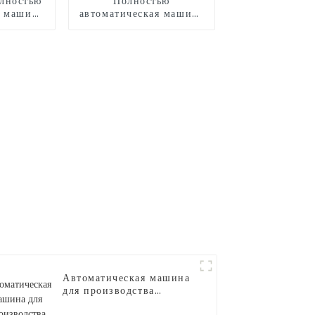
лностью
Полностью
я машина
автоматическая машина
рна
для мороженого
Автоматическая машина
для производства
сахарной ваты